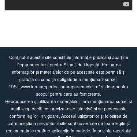
Conţinutul acestui site constituie informaţie publică şi aparţine
Departamentului pentru Situații de Urgență. Preluarea
informaţiilor şi materialelor de pe acest site este permisă şi
gratuită cu condiţia obligatorie a menţionării sursei:
“DSU,www.formareperfectionareparamedici.ro” și doar pentru
scopul pentru care au fost create.
Reproducerea și utilizarea materialelor fără menţionarea sursei și
în alt scop decât cel precizat este interzisă şi se pedepseşte
conform legilor în vigoare. Accesul utilizatorilor şi folosirea de
către aceştia a prezentului site sunt guvernate de toate legile şi
reglementările române aplicabile în materie. În privinta raportului